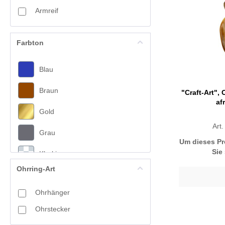
Armreif
Farbton
Blau
Braun
"Craft-Art", 
af
Gold
Art
Grau
Um dieses Pr
Sie
Khaki
Ohrring-Art
Lila
Ohrhänger
Oliv
Ohrstecker
Orange