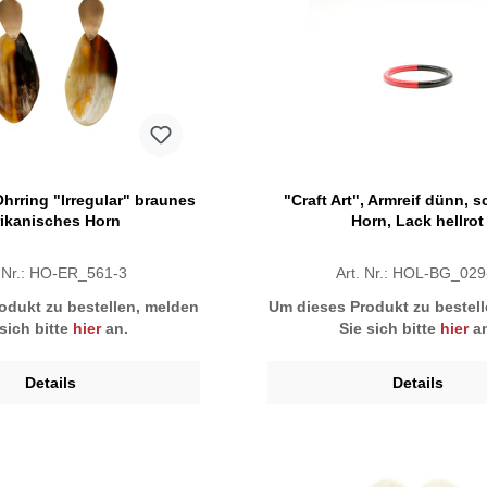
Ohrring "Irregular" braunes
"Craft Art", Armreif dünn, 
rikanisches Horn
Horn, Lack hellrot
. Nr.: HO-ER_561-3
Art. Nr.: HOL-BG_029
odukt zu bestellen, melden
Um dieses Produkt zu bestel
 sich bitte
hier
an.
Sie sich bitte
hier
an
Details
Details