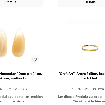
Details
Details
 Ohrstecker "Drop groß" ca.
"Craft Art", Armreif dünn, br
14 mm, weißes Horn
Lack khaki
. Nr.: HO-ER_559-2
Art. Nr.: HOL-BG_029
odukt zu bestellen, melden
Um dieses Produkt zu bestel
 sich bitte
hier
an.
Sie sich bitte
hier
an