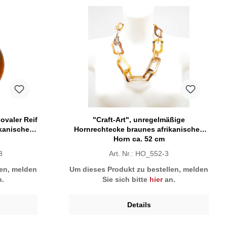
ovaler Reif
"Craft-Art", unregelmäßige
ikanisches
Hornrechtecke braunes afrikanisches
Horn ca. 52 cm
3
Art. Nr.: HO_552-3
len, melden
Um dieses Produkt zu bestellen, melden
.
Sie sich bitte
hier
an.
Details