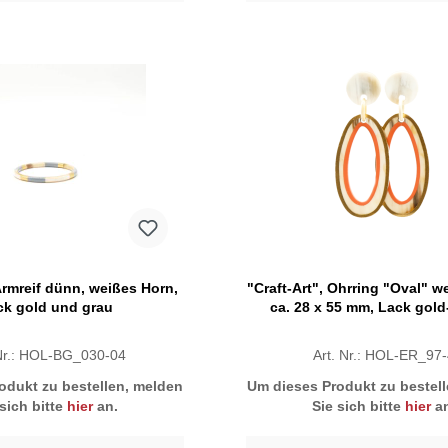
 Armreif dünn, weißes Horn,
"Craft-Art", Ohrring "Oval" w
ck gold und grau
ca. 28 x 55 mm, Lack gol
 Nr.: HOL-BG_030-04
Art. Nr.: HOL-ER_97
odukt zu bestellen, melden
Um dieses Produkt zu bestel
 sich bitte
hier
an.
Sie sich bitte
hier
an