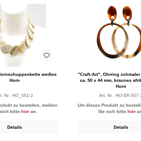
 Hornschuppenkette weißes
"Craft-Art", Ohrring schmaler 
Horn
ca. 50 x 44 mm, braunes afr
Horn
rt. Nr.: HO_551-2
Art. Nr.: HO-ER 557-
odukt zu bestellen, melden
Um dieses Produkt zu bestel
 sich bitte
hier
an.
Sie sich bitte
hier
an
Details
Details