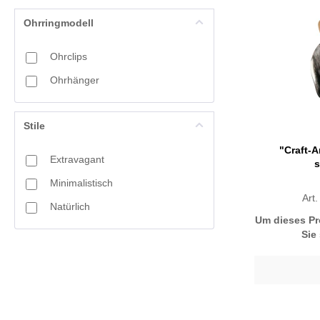
Rot
Ohrringmodell
Schwarz
Ohrclips
Silber
Ohrhänger
Weiß
Stile
"Craft-A
Extravagant
s
Minimalistisch
Art
Natürlich
Um dieses Pr
Sie