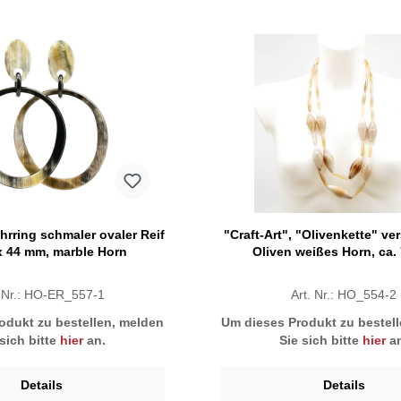
Ohrring schmaler ovaler Reif
"Craft-Art", "Olivenkette" v
 x 44 mm, marble Horn
Oliven weißes Horn, ca.
. Nr.: HO-ER_557-1
Art. Nr.: HO_554-2
odukt zu bestellen, melden
Um dieses Produkt zu bestel
 sich bitte
hier
an.
Sie sich bitte
hier
an
Details
Details