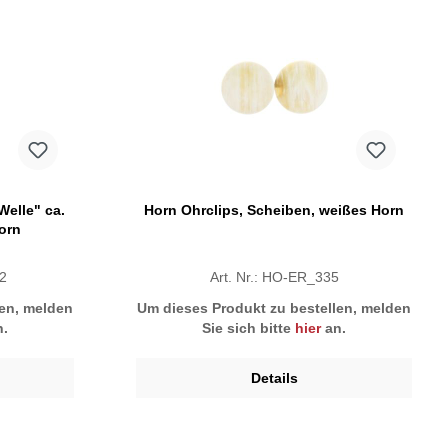
Welle" ca.
Horn Ohrclips, Scheiben, weißes Horn
orn
-2
Art. Nr.: HO-ER_335
len, melden
Um dieses Produkt zu bestellen, melden
.
Sie sich bitte
hier
an.
Details