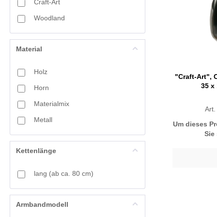
Craft-Art
Woodland
Material
Holz
"Craft-Art",
35 x
Horn
Materialmix
Art
Metall
Um dieses Pr
Sie
Kettenlänge
lang (ab ca. 80 cm)
Armbandmodell