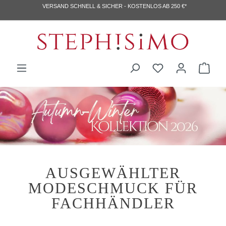
VERSAND SCHNELL & SICHER - KOSTENLOS AB 250 €*
MO-DO 8:30 -17:30 UHR, FR 8:30 - 14:00 UHR
AUSGEWÄHLTER
MODESCHMUCK FÜR
FACHHÄNDLER