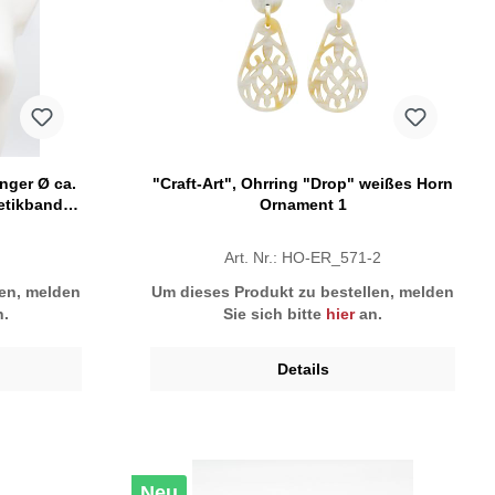
nger Ø ca.
"Craft-Art", Ohrring "Drop" weißes Horn
etikband,
Ornament 1
Art. Nr.: HO-ER_571-2
len, melden
Um dieses Produkt zu bestellen, melden
.
Sie sich bitte
hier
an.
Details
Neu