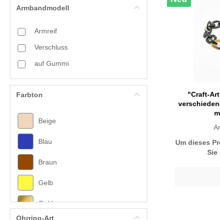
Armbandmodell
Mineralsteine
Armreif
Muschel
Verschluss
Papercoated
auf Gummi
Perlmutt
Sterling-Silber
"Craft-Art
Farbton
Süßwasserperlen
verschieden
m
Beige
A
Blau
Um dieses Pr
Sie
Braun
Gelb
Gold
Ohrring-Art