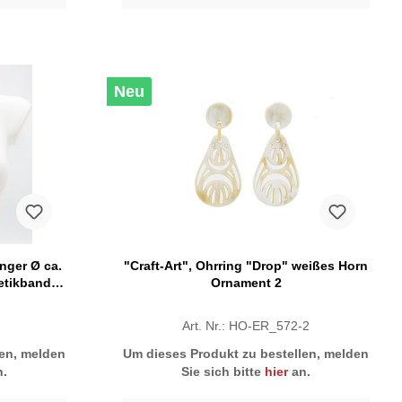
Neu
nger Ø ca.
"Craft-Art", Ohrring "Drop" weißes Horn
etikband,
Ornament 2
Art. Nr.: HO-ER_572-2
len, melden
Um dieses Produkt zu bestellen, melden
.
Sie sich bitte
hier
an.