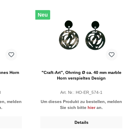
Neu
unes Horn
"Craft-Art", Ohrring Ø ca. 40 mm marble
Horn verspieltes Design
3
Art. Nr.: HO-ER_574-1
len, melden
Um dieses Produkt zu bestellen, melden
.
Sie sich bitte
hier
an.
Details