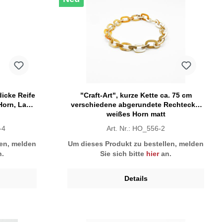
dicke Reife
"Craft-Art", kurze Kette ca. 75 cm
Horn, Lack
verschiedene abgerundete Rechtecke,
weißes Horn matt
-4
Art. Nr.: HO_556-2
len, melden
Um dieses Produkt zu bestellen, melden
.
Sie sich bitte
hier
an.
Details