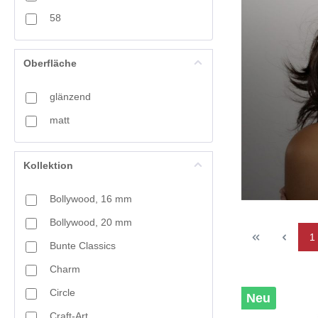
58
Oberfläche
glänzend
matt
Kollektion
Bollywood, 16 mm
Bollywood, 20 mm
1
Bunte Classics
Charm
Circle
Neu
Craft-Art