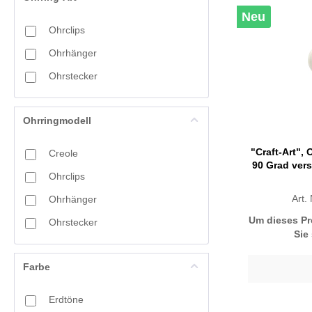
Grau
Neu
Ohrclips
Grün
Ohrhänger
Khaki
Ohrstecker
Lila
Ohrringmodell
Multicolor
Oliv
"Craft-Art", 
Creole
90 Grad vers
Ohrclips
Orange
Art.
Ohrhänger
Pink
Um dieses Pr
Ohrstecker
Sie
Rosa
Farbe
Rose-gold
Rot
Erdtöne