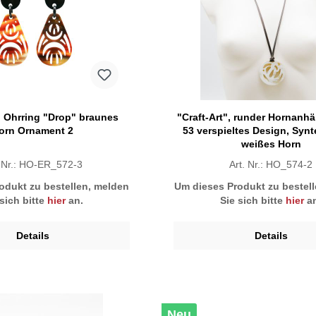
", Ohrring "Drop" braunes
"Craft-Art", runder Hornanhä
orn Ornament 2
53 verspieltes Design, Synt
weißes Horn
. Nr.: HO-ER_572-3
Art. Nr.: HO_574-2
odukt zu bestellen, melden
Um dieses Produkt zu bestel
 sich bitte
hier
an.
Sie sich bitte
hier
an
Details
Details
Neu