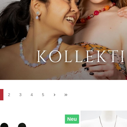
2
3
4
5
Neu