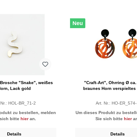
Neu
, Brosche "Snake", weißes
"Craft-Art", Ohrring Ø ca
orn, Lack gold
braunes Horn verspieltes
. Nr.: HOL-BR_71-2
Art. Nr.: HO-ER_574
odukt zu bestellen, melden
Um dieses Produkt zu bestel
 sich bitte
hier
an.
Sie sich bitte
hier
an
Details
Details