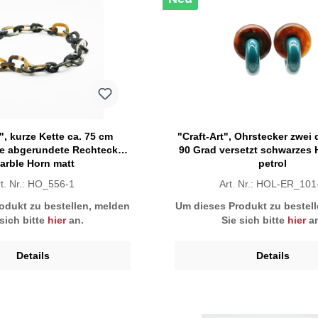
", kurze Kette ca. 75 cm
"Craft-Art", Ohrstecker zwei 
e abgerundete Rechtecke,
90 Grad versetzt schwarzes 
arble Horn matt
petrol
rt. Nr.: HO_556-1
Art. Nr.: HOL-ER_101
odukt zu bestellen, melden
Um dieses Produkt zu bestel
 sich bitte
hier
an.
Sie sich bitte
hier
an
Details
Details