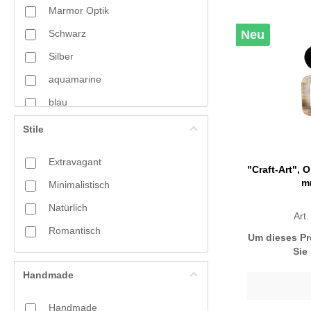
Marmor Optik
Schwarz
Neu
Schwarz
Silber
Silber
Silber/gold
aquamarine
blau
Türkis
braun
Stile
Weiß
bunt
Extravagant
"Craft-Art", 
grün
m
Minimalistisch
hellrosa
Natürlich
Art
melonengelb
Romantisch
Um dieses Pr
orange
Sie
perlgrün
Handmade
rot
Handmade
seidengrau