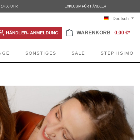
 14:00 UHR
EXKLUSIV FÜR HÄNDLER
Deutsch
WARENKORB
0,00 €*
HÄNDLER- ANMELDUNG
NGE
SONSTIGES
SALE
STEPHISIMO