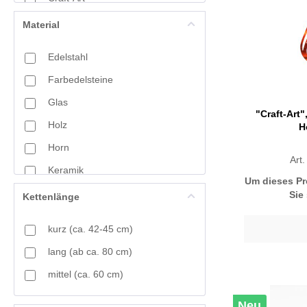
Crystal Mountain
Material
Displays
Edelstahl
Geometrie
Farbedelsteine
Jet
Glas
Light Beads
"Craft-Art
Holz
H
Mandala
Horn
Naturals
Art
Keramik
Shell
Um dieses Pr
Kristallglas-Elemente
Sie
Kettenlänge
Summer Feeling
Kunststoff
Woodland
kurz (ca. 42-45 cm)
Lack
lang (ab ca. 80 cm)
Lumbasamen
mittel (ca. 60 cm)
Materialmix
Neu
Metall