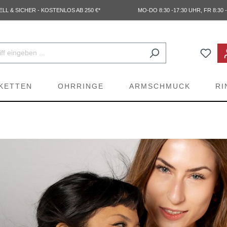
L & SICHER - KOSTENLOS AB 250 €*
MO-DO 8:30 -17:30 UHR, FR 8:30 -
KETTEN
OHRRINGE
ARMSCHMUCK
RI