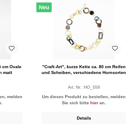
Neu
75 cm Ovale
"Craft-Art", kurze Kette ca. 80 cm Reifen
n matt
und Scheiben, verschiedene Hornsorten
Art. Nr.: HO_558
len, melden
Um dieses Produkt zu bestellen, melden
.
Sie sich bitte
hier
an.
Details