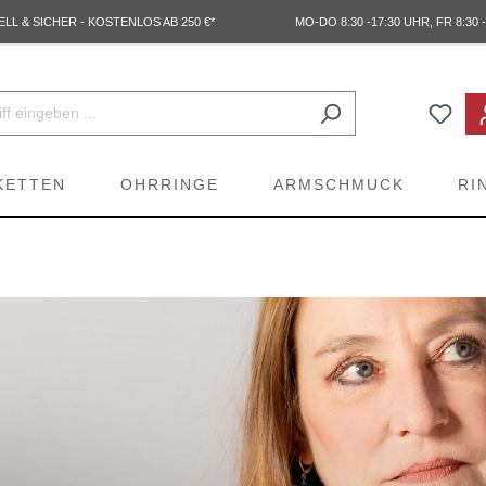
L & SICHER - KOSTENLOS AB 250 €*
MO-DO 8:30 -17:30 UHR, FR 8:30 -
KETTEN
OHRRINGE
ARMSCHMUCK
RI