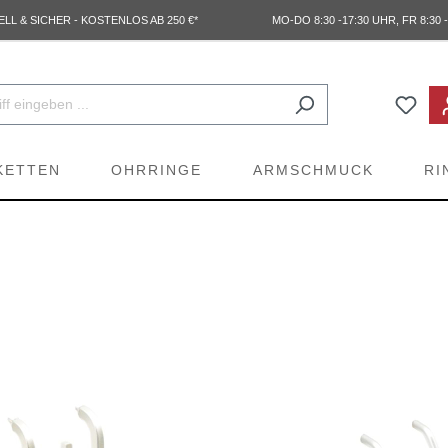
L & SICHER - KOSTENLOS AB 250 €*
MO-DO 8:30 -17:30 UHR, FR 8:30 -
KETTEN
OHRRINGE
ARMSCHMUCK
RI