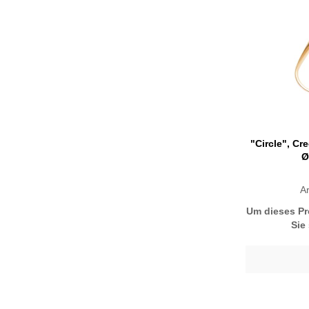
"Circle", Cr
Ø
Ar
Um dieses Pr
Sie