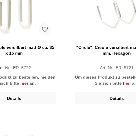
ole versilbert matt Ø ca. 35
"Circle", Creole versilbert ma
x 15 mm
mm, Hexagon
rt. Nr.: ER_5722
Art. Nr.: ER_5721
odukt zu bestellen, melden
Um dieses Produkt zu bestel
 sich bitte
hier
an.
Sie sich bitte
hier
an
Details
Details