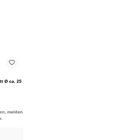
tt Ø ca. 25
len, melden
.