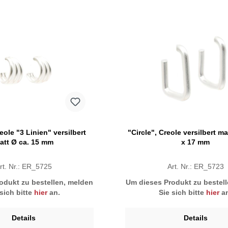
reole "3 Linien" versilbert
"Circle", Creole versilbert ma
att Ø ca. 15 mm
x 17 mm
rt. Nr.: ER_5725
Art. Nr.: ER_5723
odukt zu bestellen, melden
Um dieses Produkt zu bestel
 sich bitte
hier
an.
Sie sich bitte
hier
an
Details
Details