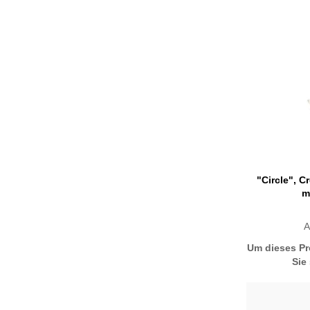
"Circle", C
m
A
Um dieses Pr
Sie