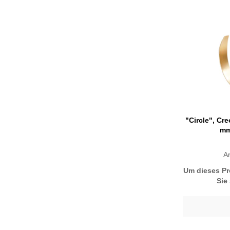
"Circle", Cre
mm
Ar
Um dieses Pr
Sie