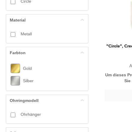
Circle
Material
Metall
"Circle", Cre
Farbton
A
Gold
Um dieses Pr
Silber
Sie
Ohrringmodell
Ohrhänger