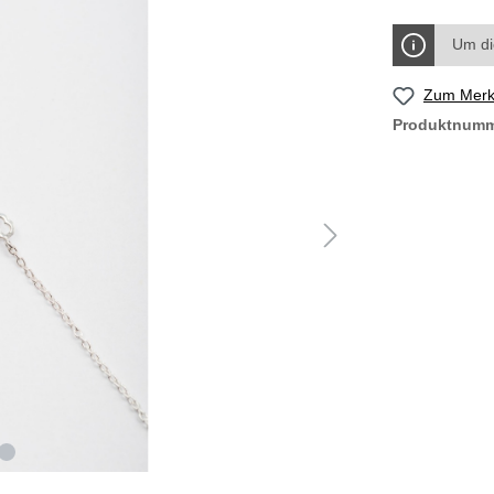
Um di
Zum Merkz
Produktnum