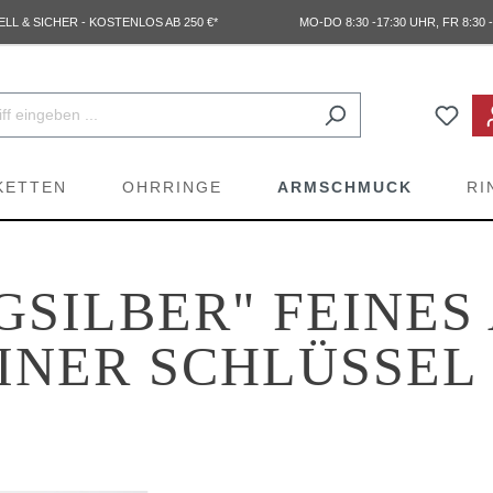
L & SICHER - KOSTENLOS AB 250 €*
MO-DO 8:30 -17:30 UHR, FR 8:30 -
KETTEN
OHRRINGE
ARMSCHMUCK
RI
NGSILBER" FEINE
EINER SCHLÜSSEL