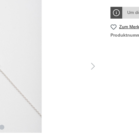
Um di
Zum Merkz
Produktnum