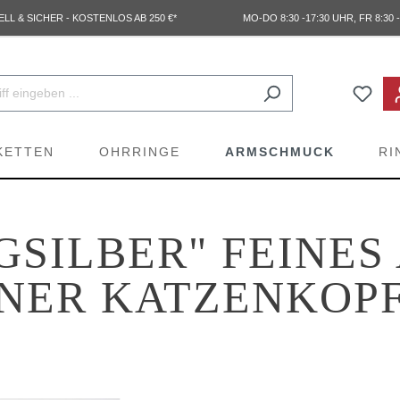
L & SICHER - KOSTENLOS AB 250 €*
MO-DO 8:30 -17:30 UHR, FR 8:30 -
KETTEN
OHRRINGE
ARMSCHMUCK
RI
NGSILBER" FEINE
INER KATZENKOP