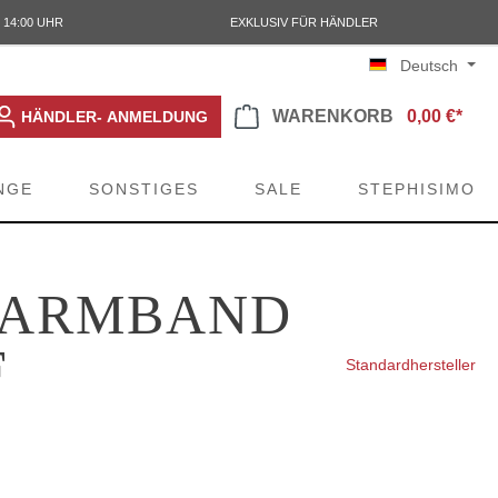
 14:00 UHR
EXKLUSIV FÜR HÄNDLER
Deutsch
WARENKORB
0,00 €*
HÄNDLER- ANMELDUNG
NGE
SONSTIGES
SALE
STEPHISIMO
S ARMBAND
F
Standardhersteller