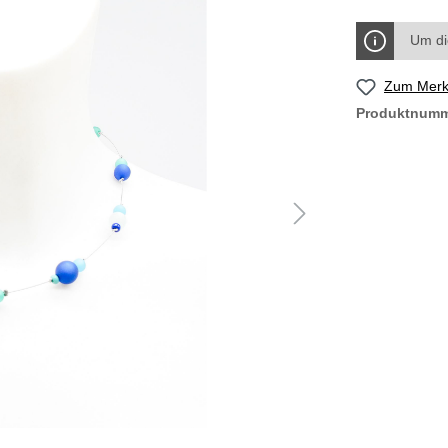
Um di
Zum Merkz
Produktnum