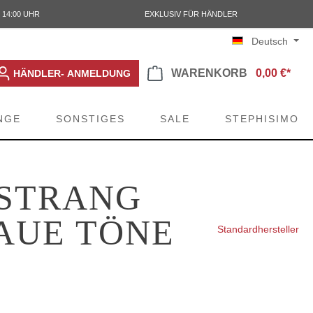
 14:00 UHR
EXKLUSIV FÜR HÄNDLER
Deutsch
WARENKORB
0,00 €*
HÄNDLER- ANMELDUNG
NGE
SONSTIGES
SALE
STEPHISIMO
 STRANG
LAUE TÖNE
Standardhersteller