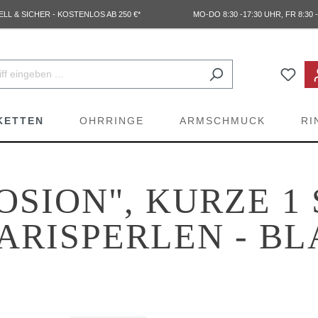
L & SICHER - KOSTENLOS AB 250 €*
MO-DO 8:30 -17:30 UHR, FR 8:30 -
KETTEN
OHRRINGE
ARMSCHMUCK
RI
OSION", KURZE 1
ARISPERLEN - B