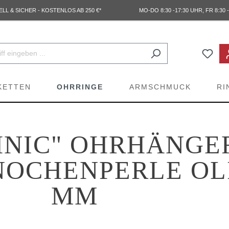
L & SICHER - KOSTENLOS AB 250 €*
MO-DO 8:30 -17:30 UHR, FR 8:30 -
KETTEN
OHRRINGE
ARMSCHMUCK
RI
HNIC" OHRHÄNGE
OCHENPERLE OLI
MM