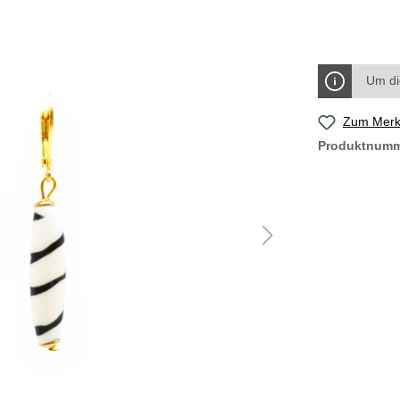
Um di
Zum Merkz
Produktnum