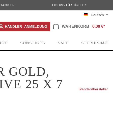
 14:00 UHR
EXKLUSIV FÜR HÄNDLER
Deutsch
WARENKORB
0,00 €*
HÄNDLER- ANMELDUNG
NGE
SONSTIGES
SALE
STEPHISIMO
R GOLD,
VE 25 X 7
Standardhersteller