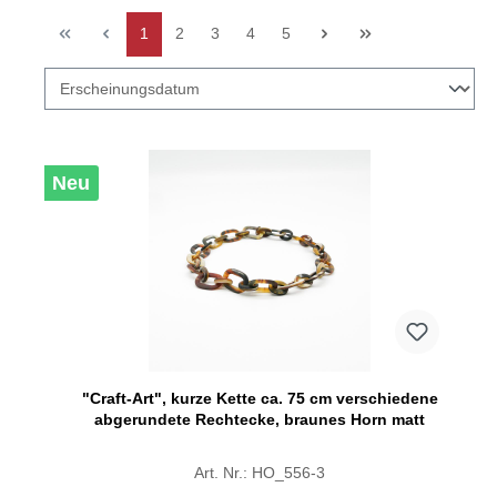
1
2
3
4
5
Neu
"Craft-Art", kurze Kette ca. 75 cm verschiedene
abgerundete Rechtecke, braunes Horn matt
Art. Nr.: HO_556-3