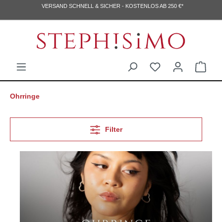
VERSAND SCHNELL & SICHER - KOSTENLOS AB 250 €*
Ohrringe
Filter