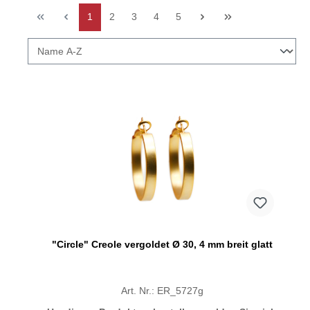
1
2
3
4
5
"Circle" Creole vergoldet Ø 30, 4 mm breit glatt
Art. Nr.: ER_5727g