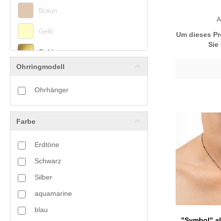
Braun
Summer Feeling
A
Gelb
Symbol
Um dieses Pr
Sie
Tassel
Gold
Tibet
Ohrringmodell
Grau
Toho Art
Ohrhänger
Grün
Weihnachtsketten
Woodland
Lila
Farbe
Multicolor
Erdtöne
Oliv
Schwarz
Orange
Silber
aquamarine
Pink
blau
Rosa
"Symbol" al