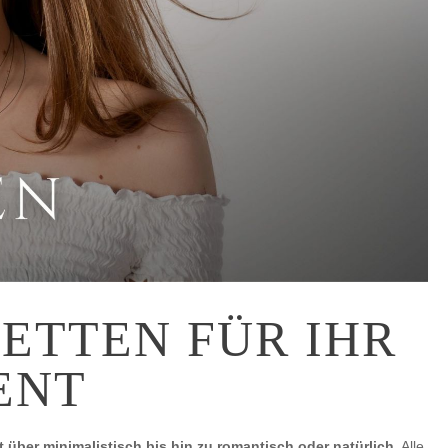
ETTEN FÜR IHR
ENT
 über minimalistisch bis hin zu romantisch oder natürlich
. Alle