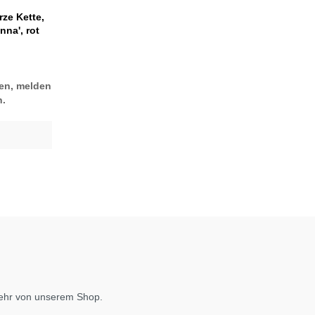
ze Kette,
na', rot
len, melden
.
mehr von unserem Shop.