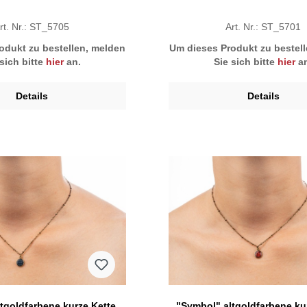
rt. Nr.: ST_5705
Art. Nr.: ST_5701
odukt zu bestellen, melden
Um dieses Produkt zu bestel
 sich bitte
hier
an.
Sie sich bitte
hier
an
Details
Details
tgoldfarbene kurze Kette,
"Symbol" altgoldfarbene kur