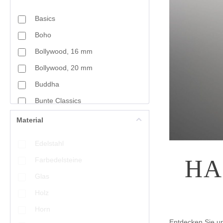
Basics
Boho
Bollywood, 16 mm
Bollywood, 20 mm
Buddha
Bunte Classics
Charm
Material
Craft-Art
Edelstahl
Crystal Mountain
HA
Farbedelsteine
Cut Drops
Glas
Fine Bead Art
Holz
Fine Filigré
Horn
Fischgrät
Entdecken Sie u