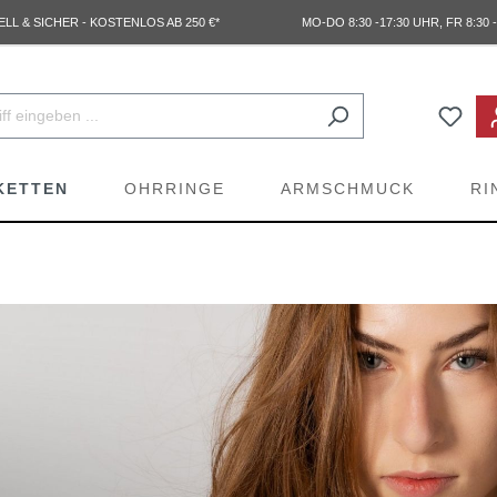
L & SICHER - KOSTENLOS AB 250 €*
MO-DO 8:30 -17:30 UHR, FR 8:30 -
KETTEN
OHRRINGE
ARMSCHMUCK
RI