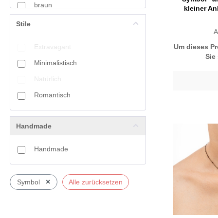
braun
kleiner An
Rose-gold
bunt
Stile
A
grün
Rot
Um dieses Pr
Extravagant
hellrosa
Sie
Schwarz
Minimalistisch
orange
Silber
Natürlich
rot
Romantisch
Silber/gold
violet
Türkis
Handmade
Weiß
Handmade
×
Symbol
Alle zurücksetzen