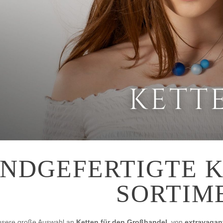
NDGEFERTIGTE K
SORTIM
nsere große Auswahl an
Ketten für den Großhandel
, von
extravagant