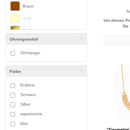
Braun
Summer Feeling
A
Gelb
Symbol
Um dieses Pr
Sie
Tassel
Gold
Tibet
Ohrringmodell
Grau
Toho Art
Ohrhänger
Grün
Weihnachtsketten
Woodland
Lila
Farbe
Multicolor
Erdtöne
Oliv
Schwarz
Orange
Silber
aquamarine
Pink
blau
Rosa
"Geometrie"