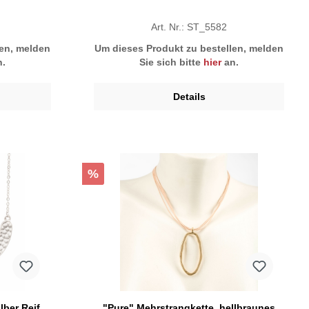
Art. Nr.: ST_5582
len, melden
Um dieses Produkt zu bestellen, melden
.
Sie sich bitte
hier
an.
Details
%
lber Reif,
"Pure" Mehrstrangkette, hellbraunes