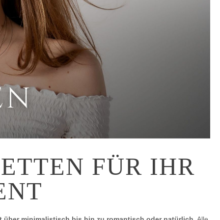
ETTEN FÜR IHR
ENT
 über minimalistisch bis hin zu romantisch oder natürlich
. Alle