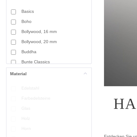
Basics
Boho
Bollywood, 16 mm
Bollywood, 20 mm
Buddha
Bunte Classics
Charm
Material
Craft-Art
Edelstahl
Crystal Mountain
HA
Farbedelsteine
Cut Drops
Glas
Fine Bead Art
Holz
Fine Filigré
Horn
Fischgrät
Entdecken Sie u