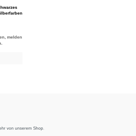
chwarzes
ilberfarben
len, melden
.
mehr von unserem Shop.