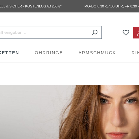
L & SICHER - KOSTENLOS AB 250 €*
MO-DO 8:30 -17:30 UHR, FR 8:30 -
KETTEN
OHRRINGE
ARMSCHMUCK
RI