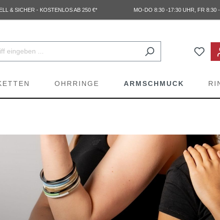
L & SICHER - KOSTENLOS AB 250 €*
MO-DO 8:30 -17:30 UHR, FR 8:30 -
KETTEN
OHRRINGE
ARMSCHMUCK
RI