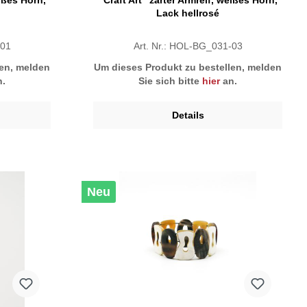
eißes Horn,
"Craft Art" zarter Armreif, weißes Horn,
Lack hellrosé
-01
Art. Nr.: HOL-BG_031-03
len, melden
Um dieses Produkt zu bestellen, melden
.
Sie sich bitte
hier
an.
Details
Neu