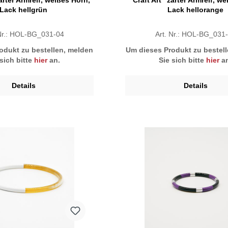
zarter Armreif, weißes Horn,
"Craft Art" zarter Armreif, w
Lack hellgrün
Lack hellorange
 Nr.: HOL-BG_031-04
Art. Nr.: HOL-BG_031
odukt zu bestellen, melden
Um dieses Produkt zu bestel
 sich bitte
hier
an.
Sie sich bitte
hier
an
Details
Details