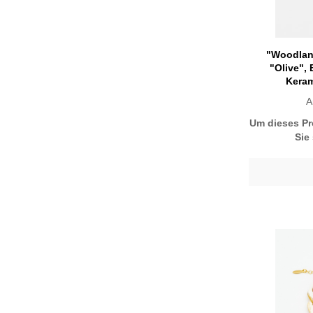
"Woodlan
"Olive",
Keram
A
Um dieses Pr
Sie