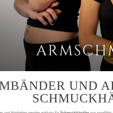
MBÄNDER UND A
SCHMUCKH
r und Armketten werden exklusiv für
Schmuckhändler
aus sorgfältig 