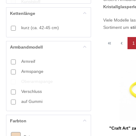
Kunststoff
Glamour
Kristallglasper
Leder
Kettenlänge
Jet
Viele Modelle la
Materialmix
Mandala
Sortiment um
st
kurz (ca. 42-45 cm)
Metall
Metallic
Mineralsteine
1
Shell
Armbandmodell
Muschel
Sterlingsilber
Armreif
Sterling-Silber
Summer Feeling
Armspange
Süßwasserperlen
Toho Art
Oberarmspange
Woodland
Verschluss
auf Gummi
Farbton
"Craft Art" z