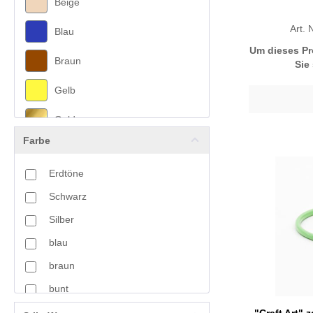
Beige
Art.
Blau
Um dieses Pr
Braun
Sie
Gelb
Gold
Farbe
Grau
Erdtöne
Grün
Schwarz
Lila
Silber
Multicolor
blau
braun
Oliv
bunt
Orange
grün