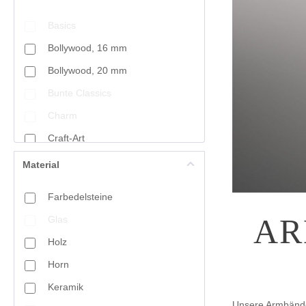
Basics
Bollywood, 16 mm
Bollywood, 20 mm
Bunte Classics
Charm
Craft-Art
Crystal
Material
Crystal Mountain
Farbedelsteine
Fine Bead Art
AR
Glas
Fine Filigré
Holz
Fischgrät
Horn
Freshwater Pearls
Keramik
Geometrie
Unsere Armbände