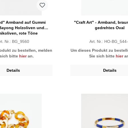
d" Armband auf Gummi
"Craft Art" - Armband, braunes Horn,
 Bayong Holzoliven und
gedrehtes Oval
ikoliven, rote Töne
rt. Nr.: BG_9560
Art. Nr.: HO-BG_544
odukt zu bestellen, melden
Um dieses Produkt zu bestel
 sich bitte
hier
an.
Sie sich bitte
hier
an
Details
Details