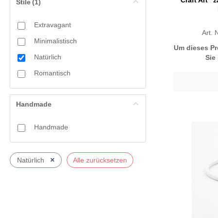
"Craft Art" 
Stile
(1)
Pink
hellrosa
Extravagant
Rosa
melonengelb
Art.
Minimalistisch
orange
Um dieses Pr
Rose-gold
Natürlich
Sie
perlgrün
Rot
Romantisch
rot
Schwarz
seidengrau
Handmade
Silber
Handmade
Silber/gold
Türkis
×
Natürlich
Alle zurücksetzen
Weiß