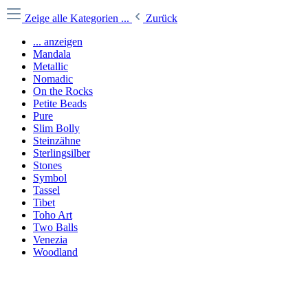
Zeige alle Kategorien
...
Zurück
... anzeigen
Mandala
Metallic
Nomadic
On the Rocks
Petite Beads
Pure
Slim Bolly
Steinzähne
Sterlingsilber
Stones
Symbol
Tassel
Tibet
Toho Art
Two Balls
Venezia
Woodland